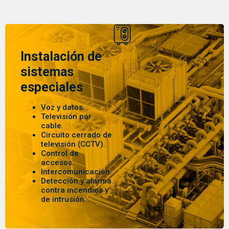
Instalación de
sistemas
especiales
Voz y datos.
Televisión por
cable.
Circuito cerrado de
televisión (CCTV).
Control de
accesos.
Intercomunicación.
Detección y alarma
contra incendios y
de intrusión.