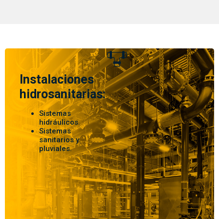
Instalaciones
hidrosanitarias:
Sistemas
hidráulicos.
Sistemas
sanitarios y
pluviales.