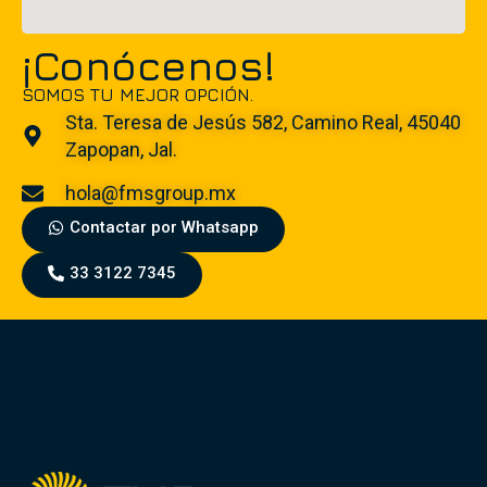
¡Conócenos!
SOMOS TU MEJOR OPCIÓN.
Sta. Teresa de Jesús 582, Camino Real, 45040
Zapopan, Jal.
hola@fmsgroup.mx
Contactar por Whatsapp
33 3122 7345