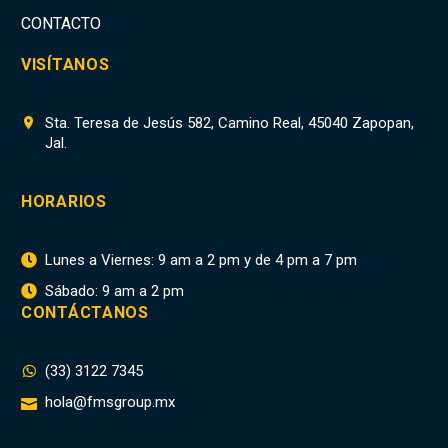
CONTACTO
VISÍTANOS
Sta. Teresa de Jesús 582, Camino Real, 45040 Zapopan,


Jal.
HORARIOS
Lunes a Viernes: 9 am a 2 pm y de 4 pm a 7 pm


Sábado: 9 am a 2 pm


CONTÁCTANOS
(33) 3122 7345


hola@fmsgroup.mx

